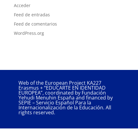
Acceder
Feed de entradas
Feed de comentarios
WordPress.org
Web of the European Project KA227
Erasmus + “EDUCARTE EN IDENTIDAD
EUROPEA”, coordinated by Fundación
Yehudi Menuhin España and financed by
SEPIE – Servicio Español Para la
Internacionalización de la Educación. All
rights reserved.