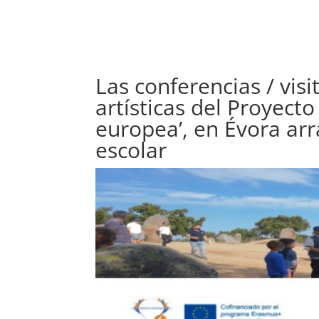
N
I
C
I
O
Las conferencias / vis
artísticas del Proyect
europea’, en Évora arr
escolar